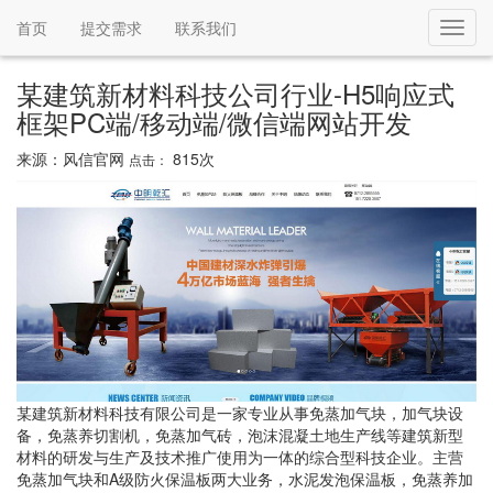
首页
提交需求
联系我们
Toggl
navig
某建筑新材料科技公司行业-H5响应式
框架PC端/移动端/微信端网站开发
来源：风信官网
815次
点击：
某建筑新材料科技有限公司是一家专业从事免蒸加气块，加气块设
备，免蒸养切割机，免蒸加气砖，泡沫混凝土地生产线等建筑新型
材料的研发与生产及技术推广使用为一体的综合型科技企业。主营
免蒸加气块和A级防火保温板两大业务，水泥发泡保温板，免蒸养加