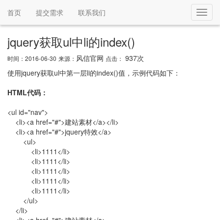
首页
提交需求
联系我们
Toggl
navig
jquery获取ul中li的index()
风信官网
937次
时间：2016-06-30
来源：
点击：
使用jquery获取ul中第一层li的index()值，示例代码如下：
HTML代码：
<ul id="nav">
<li><a href="#">建站素材</a></li>
<li><a href="#">jquery特效</a>
<ul>
<li>1111</li>
<li>1111</li>
<li>1111</li>
<li>1111</li>
<li>1111</li>
</ul>
</li>