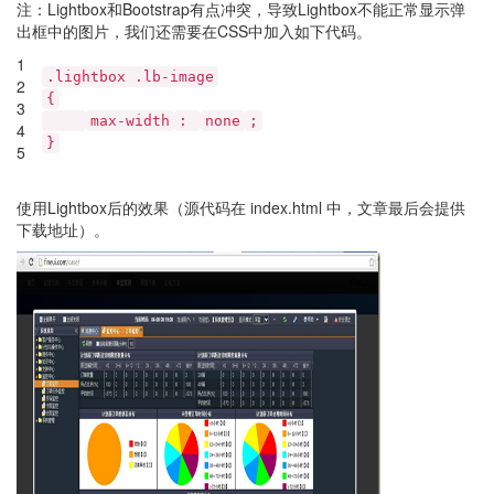
注：Lightbox和Bootstrap有点冲突，导致Lightbox不能正常显示弹
出框中的图片，我们还需要在CSS中加入如下代码。
1
.lightbox .lb-image
2
{
3
max-width
:
none
;
4
}
5
使用Lightbox后的效果（源代码在 index.html 中，文章最后会提供
下载地址）。