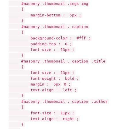
#masonry .thumbnail .imgs img
{
margin-bottom
:
5px
;
}
#masonry .thumbnail .
caption
{
background-color
:
#fff
;
padding-top
:
0
;
font-size
:
13px
;
}
#masonry .thumbnail .
caption
.title
{
font-size
:
13px
;
font-weight
:
bold
;
margin
:
5px
0
;
text-align
:
left
;
}
#masonry .thumbnail .
caption
.author
{
font-size
:
11px
;
text-align
:
right
;
}