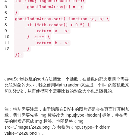
4
for
(i=0; i<ghostCount; i++){
5
ghostIndexArray[i] = i;
6
}
7
ghostIndexArray.sort(
function
(a, b) {
8
if
(Math.random() > 0.5) {
9
return
a - b;
10
}
else
{
11
return
b - a;
12
}
});
JavaScript数组的sort方法接受一个函数，在函数内部决定两个需要
比较对象的大小，我么使用Math.random来生成一个0-1的随机数来
和0.5比较，从而使得两个需要比较的对象大小也是随机的。
注：特别需要注意，由于隐藏在DIV中的图片还是会在页面打开时加
载，我们需要先将 img 标签改为 input[type=hidden] 标签，并在需
要的时候还原成 img 标签。也即是将 <img
src="./images/2426.png" /> 替换为 <input type="hidden"
value="2426.png"> 。