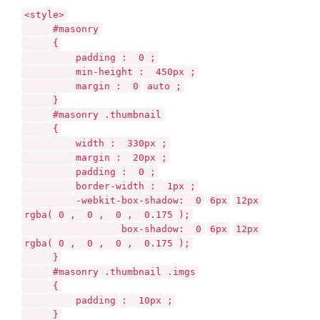
<style>
#masonry
{
padding
:
0
;
min-height
:
450px
;
margin
:
0
auto
;
}
#masonry .thumbnail
{
width
:
330px
;
margin
:
20px
;
padding
:
0
;
border-width
:
1px
;
-webkit-box-shadow:
0
6px
12px
rgba(
0
,
0
,
0
,
0.175
);
box-shadow:
0
6px
12px
rgba(
0
,
0
,
0
,
0.175
);
}
#masonry .thumbnail .imgs
{
padding
:
10px
;
}