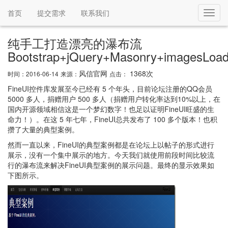
首页
提交需求
联系我们
Toggl
navig
纯手工打造漂亮的瀑布流
Bootstrap+jQuery+Masonry+imagesLoad
风信官网
1368次
时间：2016-06-14
来源：
点击：
FineUI控件库发展至今已经有 5 个年头，目前论坛注册的QQ会员
5000 多人，捐赠用户 500 多人（捐赠用户转化率达到10%以上，在
国内开源领域相信这是一个梦幻数字！也足以证明FineUI旺盛的生
命力！）。在这 5 年七年，FineUI总共发布了 100 多个版本！也积
攒了大量的典型案例。
然而一直以来，FineUI的典型案例都是在论坛上以帖子的形式进行
展示，没有一个集中展示的地方。今天我们就使用前段时间比较流
行的瀑布流来解决FineUI典型案例的展示问题。最终的显示效果如
下图所示。