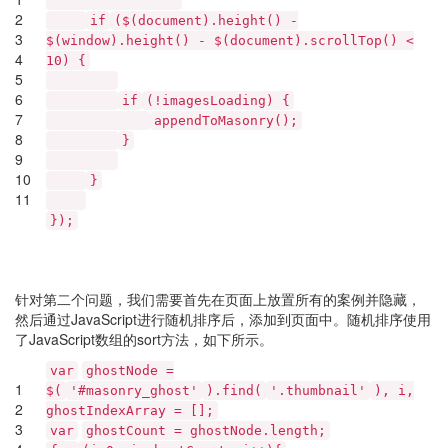
2
if
($(document).height() -
3
$(window).height() - $(document).scrollTop() <
4
10) {
5
6
if
(!imagesLoading) {
7
appendToMasonry();
8
}
9
10
}
11
});
针对第二个问题，我们需要首先在页面上放置所有的案例并隐藏，
然后通过JavaScript进行随机排序后，添加到页面中。随机排序使用
了JavaScript数组的sort方法，如下所示。
var
ghostNode =
1
$(
'#masonry_ghost'
).find(
'.thumbnail'
), i,
2
ghostIndexArray = [];
3
var
ghostCount = ghostNode.length;