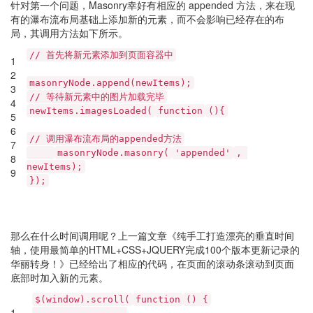
针对第一个问题，Masonry幸好有相应的 appended 方法，来在现
有的瀑布流布局基础上添加新的元素，而不会影响已经存在的布
局，其调用方法如下所示。
// 首先将新元素添加到页面容器中
1
2
masonryNode.append(newItems);
3
// 等待新元素中的图片加载完毕
4
newItems.imagesLoaded(
function
(){
5
6
// 调用瀑布流布局的appended方法
7
masonryNode.masonry(
'appended'
,
8
newItems);
9
});
那么在什么时间调用呢？上一篇文章《纯手工打造漂亮的垂直时间
轴，使用最简单的HTML+CSS+JQUERY完成100个版本更新记录的
华丽转身！》已经给出了相应的代码，在页面的滚动条滚动到页面
底部时加入新的元素。
$(window).scroll(
function
() {
1