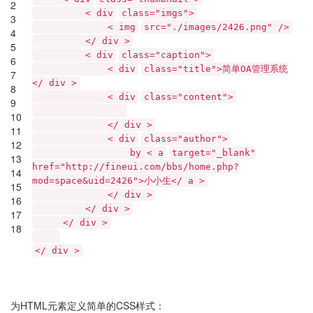
2
<
div
class="imgs">
3
<
img
src="./images/2426.png" />
4
</
div
>
5
<
div
class="caption">
6
<
div
class="title">简单OA管理系统
7
</
div
>
8
<
div
class="content">
9
10
</
div
>
11
<
div
class="author">
12
by <
a
target="_blank"
13
href="http://fineui.com/bbs/home.php?
14
mod=space&uid=2426">小小生</
a
>
15
</
div
>
16
</
div
>
17
</
div
>
18
</
div
>
为HTML元素定义简单的CSS样式：